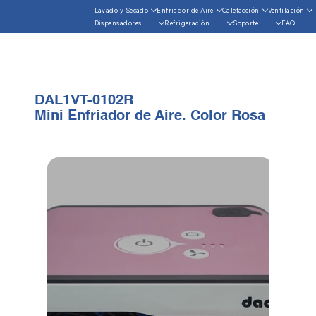
Lavado y Secado
Enfriador de Aire
Calefacción
Ventilación
Dispensadores
Refrigeración
Soporte
FAQ
DAL1VT-0102R
Mini Enfriador de Aire. Color Rosa