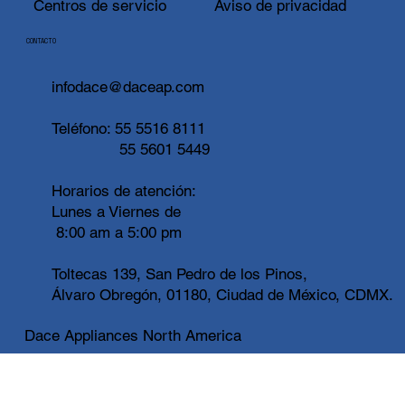
Centros de servicio
Aviso de privacidad
CONTACTO
infodace@daceap.com
Teléfono:
55 5516 8111
55 5601 5449
Horarios de atención:
Lunes a Viernes de
8:00 am a 5:00 pm
Toltecas 139, San Pedro de los Pinos,
Álvaro Obregón, 01180, Ciudad de México, CDMX.
Dace Appliances North America