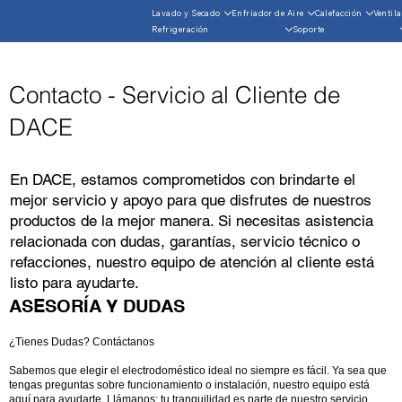
Lavado y Secado
Enfriador de Aire
Calefacción
Ventil
Refrigeración
Soporte
Contacto - Servicio al Cliente de
DACE
En DACE, estamos comprometidos con brindarte el
mejor servicio y apoyo para que disfrutes de nuestros
productos de la mejor manera. Si necesitas asistencia
relacionada con dudas, garantías, servicio técnico o
refacciones, nuestro equipo de atención al cliente está
listo para ayudarte.
ASESORÍA Y DUDAS
¿Tienes Dudas? Contáctanos
Sabemos que elegir el electrodoméstico ideal no siempre es fácil. Ya sea que
tengas preguntas sobre funcionamiento o instalación, nuestro equipo está
aquí para ayudarte. Llámanos: tu tranquilidad es parte de nuestro servicio.