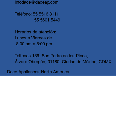
infodace@daceap.com
Teléfono:
55 5516 8111
55 5601 5449
Horarios de atención:
Lunes a Viernes de
8:00 am a 5:00 pm
Toltecas 139, San Pedro de los Pinos,
Álvaro Obregón, 01180, Ciudad de México, CDMX.
Dace Appliances North America