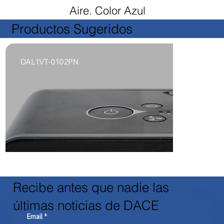
Aire. Color Azul
Productos Sugeridos
DAL1VT-0102PN
Recibe antes que nadie las
últimas noticias de DACE
Email
*