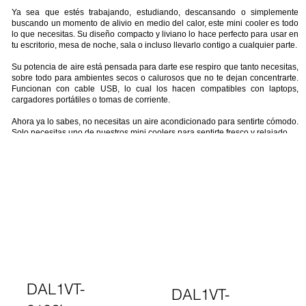
Ya sea que estés trabajando, estudiando, descansando o simplemente
buscando un momento de alivio en medio del calor, este mini cooler es todo
lo que necesitas. Su diseño compacto y liviano lo hace perfecto para usar en
tu escritorio, mesa de noche, sala o incluso llevarlo contigo a cualquier parte.
Su potencia de aire está pensada para darte ese respiro que tanto necesitas,
sobre todo para ambientes secos o calurosos que no te dejan concentrarte.
Funcionan con cable USB, lo cual los hacen compatibles con laptops,
cargadores portátiles o tomas de corriente.
Ahora ya lo sabes, no necesitas un aire acondicionado para sentirte cómodo.
Solo necesitas uno de nuestros mini coolers para sentirte fresco y relajado.
DAL1VT-
DAL1VT-