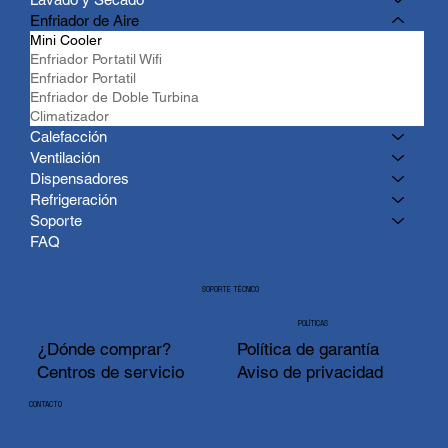
Enfriador de Aire
Mini Cooler
Enfriador Portatil Wifi
Enfriador Portatil
Enfriador de Doble Turbina
Climatizador
Calefacción
Ventilación
Dispensadores
Refrigeración
Soporte
FAQ
SOPORTE TÉCNICO
POLÍTICAS
¿Dónde comprar?
Política de garantía
Centros de servicio
Aviso de privacidad
CONTACTO