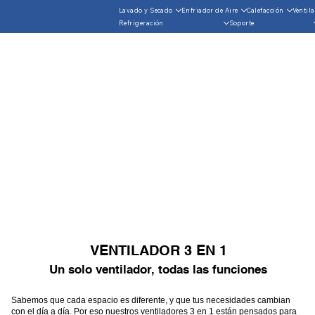
Lavado y Secado
Enfriador de Aire
Calefacción
Ventil
Refrigeración
Soporte
VENTILADOR 3 EN 1
Un solo ventilador, todas las funciones
Sabemos que cada espacio es diferente, y que tus necesidades cambian
con el día a día. Por eso nuestros ventiladores 3 en 1 están pensados para