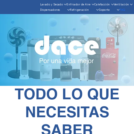
Lavado y Secado
Enfriador de Aire
Calefacción
Ventilación
Dispensadores
Refrigeración
Soporte
FAQ
TODO LO QUE
NECESITAS
SABER