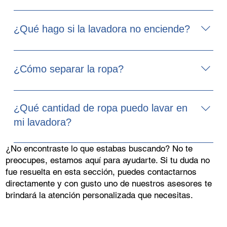
servicio técnico.
Selecciona el tiempo de lavado adecuado según el tipo
de ropa que vas a lavar (ej. ropa blanca, ropa de color,
¿Qué hago si la lavadora no enciende?
ropa delicada)
Verifica que la lavadora esté correctamente conectada
a la red eléctrica.
¿Cómo separar la ropa?
Lee cuidadosamente las etiquetas de tu ropa con
respecto a las instrucciones de lavado . Esto te
¿Qué cantidad de ropa puedo lavar en
permitirá separar las prendas por tipo de tejidos para
mi lavadora?
obtener mejores resultados
Sigue las recomendaciones de carga maxima de
¿No encontraste lo que estabas buscando? No te
lavado de tu manual de usuario. Evita una carga
preocupes, estamos aquí para ayudarte. Si tu duda no
excesiva de la lavadora. Carga la cantidad necesaria
fue resuelta en esta sección, puedes contactarnos
de ropa según el programa de lavado elegido.
directamente y con gusto uno de nuestros asesores te
brindará la atención personalizada que necesitas.