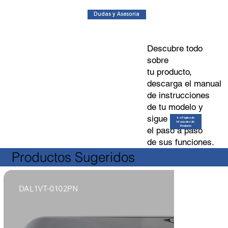
Dudas y Asesoria
Descubre todo
sobre
tu producto,
descarga el manual
de instrucciones
de tu modelo y
sigue
Ir a Página de
Manuales de
Producto
el paso a paso
de sus funciones.
Productos Sugeridos
DAL1VT-0102PN