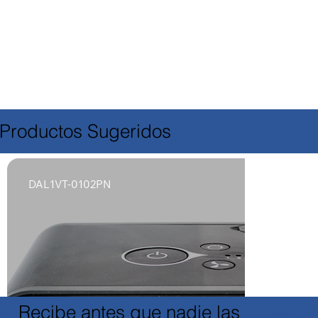
Productos Sugeridos
DAL1VT-0102PN
Recibe antes que nadie las