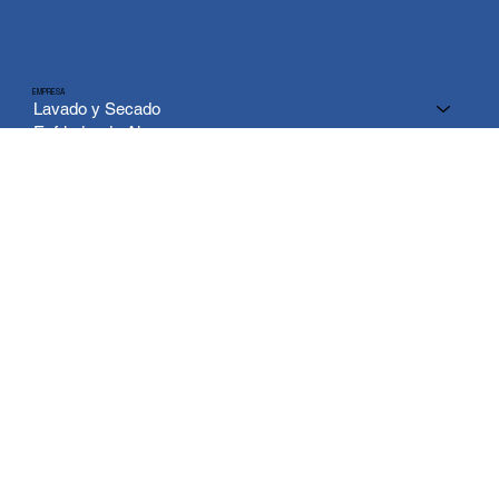
EMPRESA
Lavado y Secado
Enfriador de Aire
Calefacción
Ventilación
Dispensadores
Refrigeración
Soporte
FAQ
SOPORTE TÉCNICO
POLÍTICAS
¿Dónde comprar?
Política de garantía
Centros de servicio
Aviso de privacidad
CONTACTO