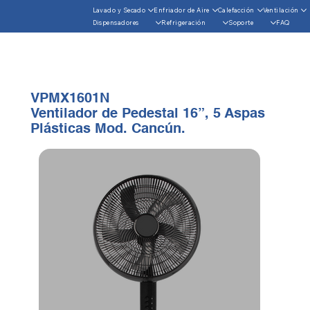
Lavado y Secado
Enfriador de Aire
Calefacción
Ventilación
Dispensadores
Refrigeración
Soporte
FAQ
VPMX1601N
Ventilador de Pedestal 16”, 5 Aspas
Plásticas Mod. Cancún.