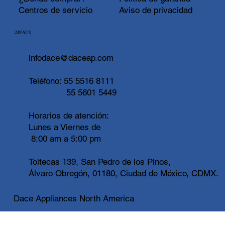
Centros de servicio
Aviso de privacidad
CONTACTO
infodace@daceap.com
Teléfono:
55 5516 8111
55 5601 5449
Horarios de atención:
Lunes a Viernes de
8:00 am a 5:00 pm
Toltecas 139, San Pedro de los Pinos,
Álvaro Obregón, 01180, Ciudad de México, CDMX.
Dace Appliances North America