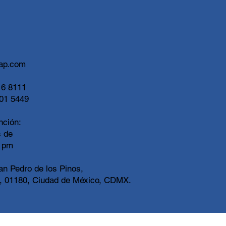
ap.com
6 8111
01 5449
nción:
s de
0 pm
an Pedro de los Pinos,
, 01180, Ciudad de México, CDMX.