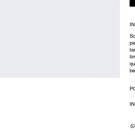
I
So
pa
ta
li
qu
be
P
I