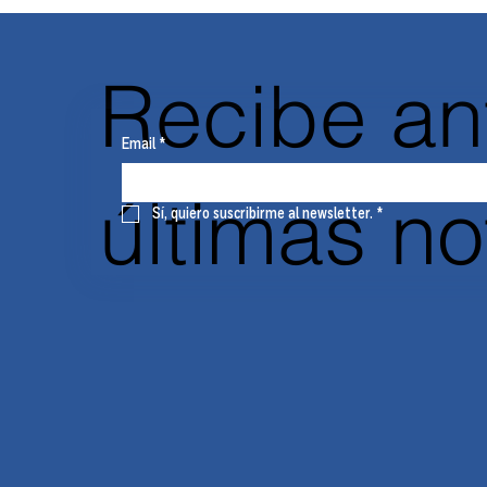
Recibe an
Email
*
últimas n
Sí, quiero suscribirme al newsletter.
*