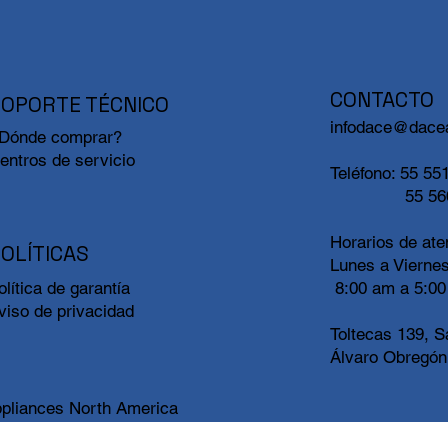
CONTACTO
SOPORTE TÉCNICO
infodace@dace
Dónde comprar?
entros de servicio
Teléfono:
55 551
55 56
Horarios de ate
OLÍTICAS
Lunes a Vierne
8:00 am a 5:0
olítica de garantía
viso de privacidad
Toltecas 139, S
Álvaro Obregón
pliances North America