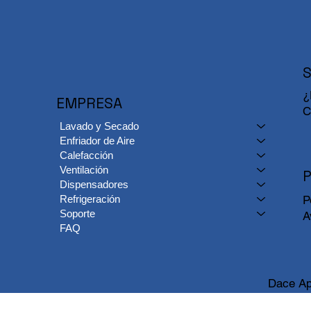
¿
EMPRESA
C
Lavado y Secado
Enfriador de Aire
Calefacción
Ventilación
P
Dispensadores
Refrigeración
P
Soporte
A
FAQ
Dace Ap