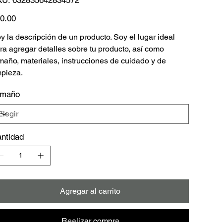
632835642834572
io
0.00
y la descripción de un producto. Soy el lugar ideal
ra agregar detalles sobre tu producto, así como
maño, materiales, instrucciones de cuidado y de
mpieza.
amaño
ntidad
Agregar al carrito
Realizar compra