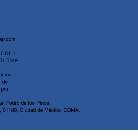
ap.com
6 8111
01 5449
nción:
s de
0 pm
an Pedro de los Pinos,
, 01180, Ciudad de México, CDMX.