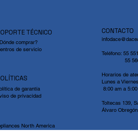
CONTACTO
SOPORTE TÉCNICO
infodace@dace
Dónde comprar?
entros de servicio
Teléfono:
55 551
55 56
Horarios de ate
OLÍTICAS
Lunes a Vierne
8:00 am a 5:0
olítica de garantía
viso de privacidad
Toltecas 139, S
Álvaro Obregón
pliances North America