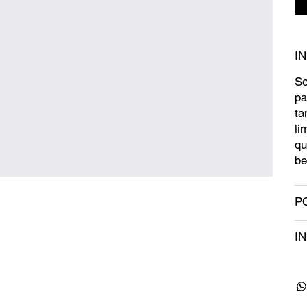
I
So
pa
ta
li
qu
be
P
I