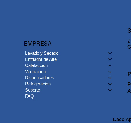
¿
EMPRESA
C
Lavado y Secado
Enfriador de Aire
Calefacción
Ventilación
P
Dispensadores
Refrigeración
P
Soporte
A
FAQ
Dace Ap