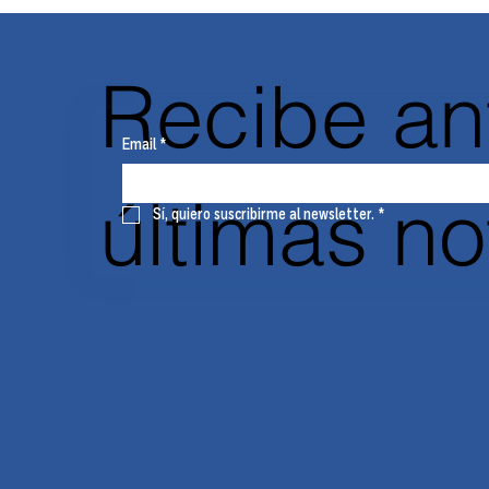
Recibe an
Email
*
últimas n
Sí, quiero suscribirme al newsletter.
*