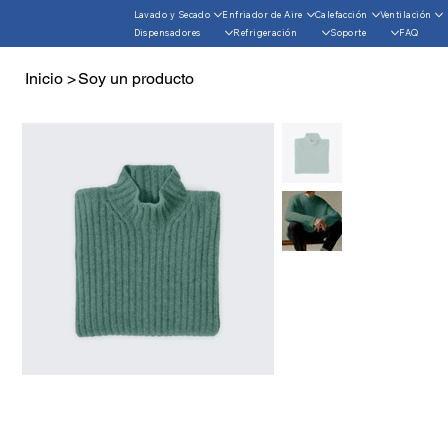
Lavado y Secado
Enfriador de Aire
Calefacción
Ventilación
Dispensadores
Refrigeración
Soporte
FAQ
Inicio
>
Soy un producto