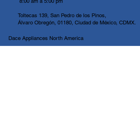
8:00 am a 5:00 pm
Toltecas 139, San Pedro de los Pinos,
Álvaro Obregón, 01180, Ciudad de México, CDMX.
Dace Appliances North America