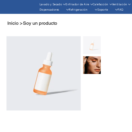
Lavado y Secado
Enfriador de Aire
Calefacción
Ventilación
Dispensadores
Refrigeración
Soporte
FAQ
Inicio
>
Soy un producto