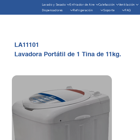
Lavado y Secado
Enfriador de Aire
Calefacción
Ventilación
Dispensadores
Refrigeración
Soporte
FAQ
LA11101
Lavadora Portátil de 1 Tina de 11kg.