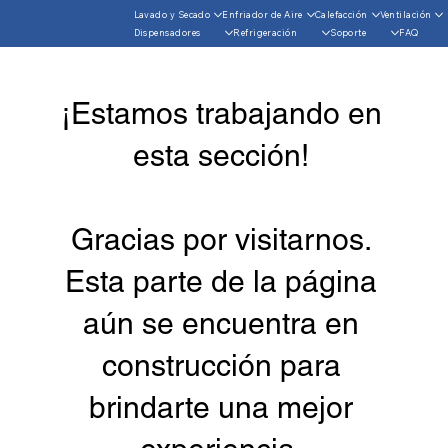
Lavado y Secado
Enfriador de Aire
Calefacción
Ventilación
Dispensadores
Refrigeración
Soporte
FAQ
¡Estamos trabajando en
esta sección!
Gracias por visitarnos.
Esta parte de la página
aún se encuentra en
construcción para
brindarte una mejor