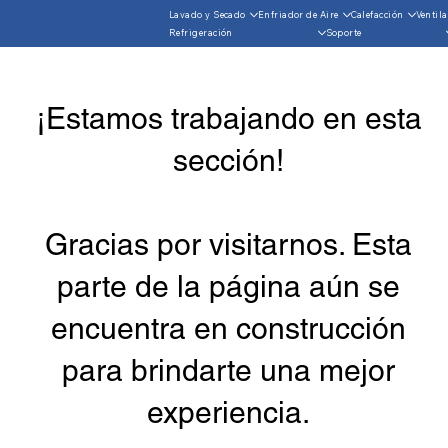
Lavado y Secado
Enfriador de Aire
Calefacción
Ventil
Refrigeración
Soporte
¡Estamos trabajando en esta
sección!
Gracias por visitarnos. Esta
parte de la página aún se
encuentra en construcción
para brindarte una mejor
experiencia.