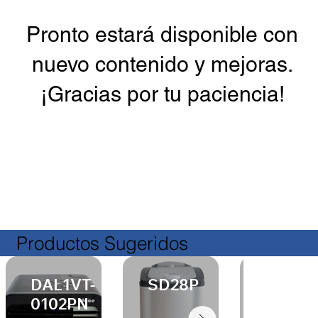
Pronto estará disponible con
nuevo contenido y mejoras.
¡Gracias por tu paciencia!
Productos Sugeridos
DAL1VT-
SD28P
VDP18
0102PN