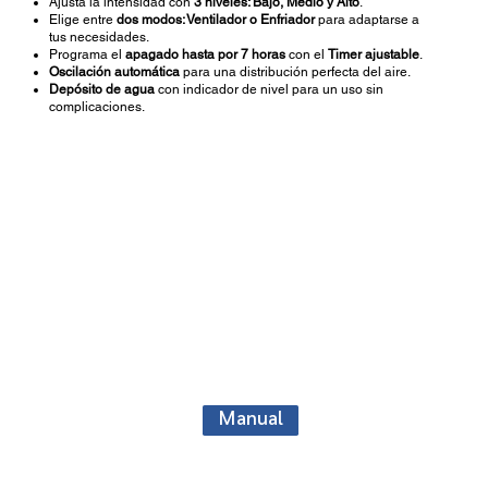
Ajusta la intensidad con
3 niveles: Bajo, Medio y Alto
.
Elige entre
dos modos: Ventilador o Enfriador
para adaptarse a
tus necesidades.
Programa el
apagado hasta por 7 horas
con el
Timer ajustable
.
Oscilación automática
para una distribución perfecta del aire.
Depósito de agua
con indicador de nivel para un uso sin
complicaciones.
Manual