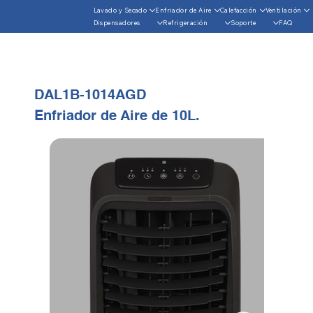
Lavado y Secado
Enfriador de Aire
Calefacción
Ventilación
Dispensadores
Refrigeración
Soporte
FAQ
DAL1B-1014AGD
Enfriador de Aire de 10L.