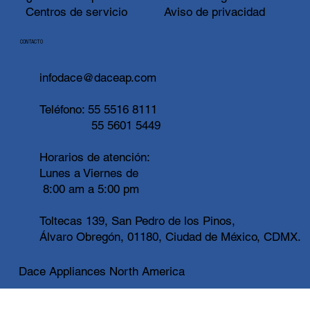
Centros de servicio
Aviso de privacidad
CONTACTO
infodace@daceap.com
Teléfono:
55 5516 8111
55 5601 5449
Horarios de atención:
Lunes a Viernes de
8:00 am a 5:00 pm
Toltecas 139, San Pedro de los Pinos,
Álvaro Obregón, 01180, Ciudad de México, CDMX.
Dace Appliances North America