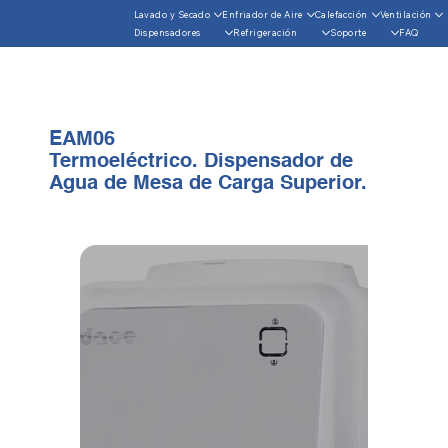
Lavado y Secado
Enfriador de Aire
Calefacción
Ventilación
Dispensadores
Refrigeración
Soporte
FAQ
EAM06
Termoeléctrico. Dispensador de
Agua de Mesa
de Carga Superior.