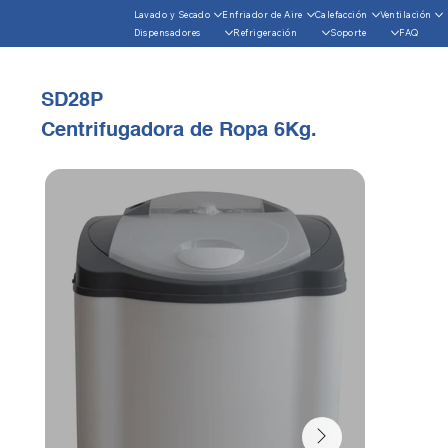
Lavado y Secado
Enfriador de Aire
Calefacción
Ventilación
Dispensadores
Refrigeración
Soporte
FAQ
SD28P
Centrifugadora de Ropa 6Kg.